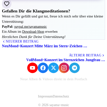
Gefallen Dir die Klangmeditationen?
Wenn es Dir gefällt und gut tut, freue ich mich sehr über eine kleine
Unterstützung:
PayPal:
paypal.me/sayamamusic
Ein Album im
Download-Shop
erwerben
Herzlichen Dank für Deine Unterstützung!
NEUERER BEITRAG
NeuMond~Konzert Mitte März im Stern~Zeichen …
Alle Beiträge
ÄLTERER BEITRAG
VollMond~Konzert im Sternzeichen Jungfrau …
Neue Alben & Videos direkt in dein Postfach
Zum Newsletter anmelden
Impressum
Datenschutz
© 2026 sayama~music