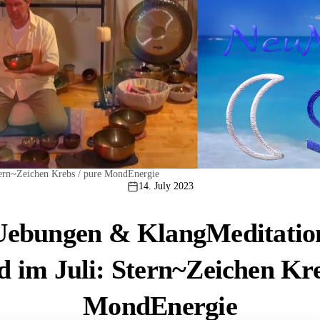
ern~Zeichen Krebs / pure MondEnergie
14. July 2023
Uebungen & KlangMeditatio
im Juli: Stern~Zeichen Kre
MondEnergie