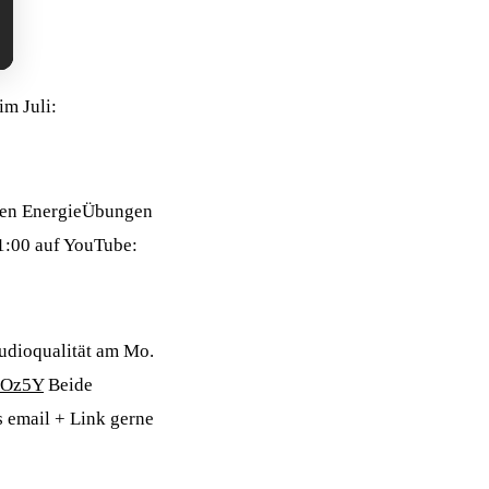
m Juli:
den EnergieÜbungen
21:00 auf YouTube:
udioqualität am Mo.
FOz5Y
Beide
s email + Link gerne