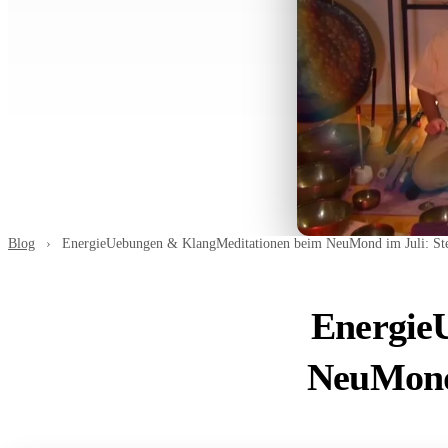
Blog
›
EnergieUebungen & KlangMeditationen beim NeuMond im Juli: St
Energie
NeuMond 