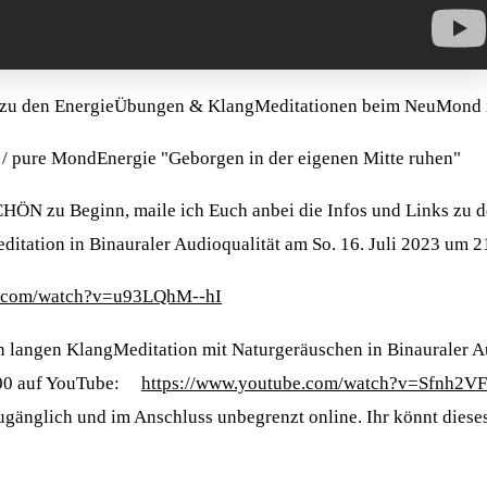
 zu den EnergieÜbungen & KlangMeditationen beim NeuMond i
 / pure MondEnergie "Geborgen in der eigenen Mitte ruhen"
N zu Beginn, maile ich Euch anbei die Infos und Links zu 
itation in Binauraler Audioqualität am So. 16. Juli 2023 um 
e.com/watch?v=u93LQhM--hI
n langen KlangMeditation mit Naturgeräuschen in Binauraler A
1:00 auf YouTube:
https://www.youtube.com/watch?v=Sfnh2V
zugänglich und im Anschluss unbegrenzt online. Ihr könnt diese