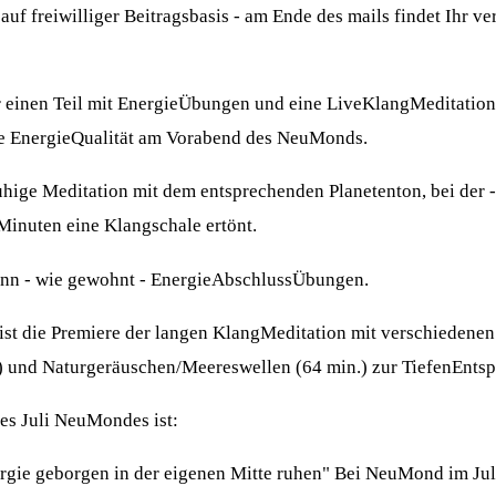
uf freiwilliger Beitragsbasis - am Ende des mails findet Ihr v
er einen Teil mit EnergieÜbungen und eine LiveKlangMeditatio
de EnergieQualität am Vorabend des NeuMonds.
hige Meditation mit dem entsprechenden Planetenton, bei der 
 Minuten eine Klangschale ertönt.
n - wie gewohnt - EnergieAbschlussÜbungen.
st die Premiere der langen KlangMeditation mit verschiedenen 
 und Naturgeräuschen/Meereswellen (64 min.) zur TiefenEnts
des Juli NeuMondes ist:
rgie geborgen in der eigenen Mitte ruhen" Bei NeuMond im Ju