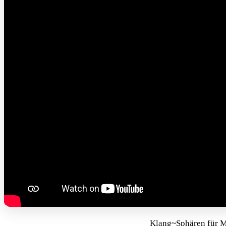
Klang~Sphären für Me