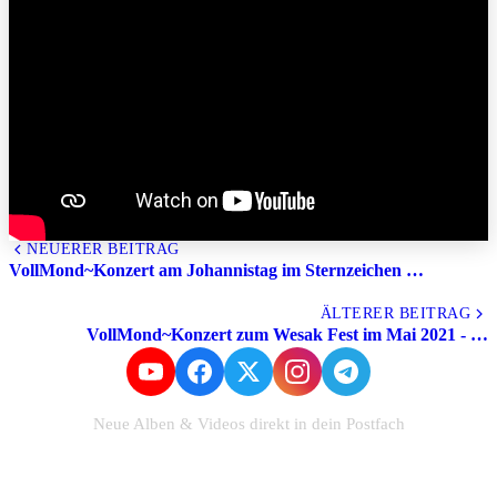
NEUERER BEITRAG
VollMond~Konzert am Johannistag im Sternzeichen …
Alle Beiträge
ÄLTERER BEITRAG
VollMond~Konzert zum Wesak Fest im Mai 2021 - …
Neue Alben & Videos direkt in dein Postfach
Zum Newsletter anmelden