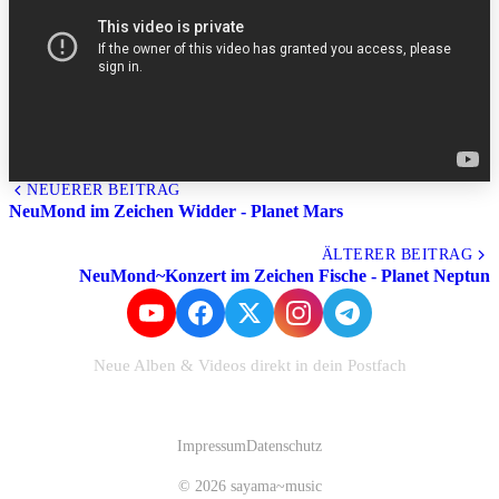
NEUERER BEITRAG
NeuMond im Zeichen Widder - Planet Mars
Alle Beiträge
ÄLTERER BEITRAG
NeuMond~Konzert im Zeichen Fische - Planet Neptun
Neue Alben & Videos direkt in dein Postfach
Zum Newsletter anmelden
Impressum
Datenschutz
© 2026 sayama~music