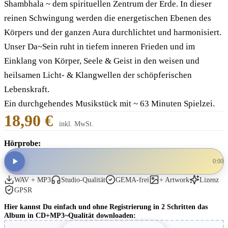
Shambhala ~ dem spirituellen Zentrum der Erde. In dieser
reinen Schwingung werden die energetischen Ebenen des
Körpers und der ganzen Aura durchlichtet und harmonisiert.
Unser Da~Sein ruht in tiefem inneren Frieden und im
Einklang von Körper, Seele & Geist in den weisen und
heilsamen Licht- & Klangwellen der schöpferischen
Lebenskraft.
Ein durchgehendes Musikstück mit ~ 63 Minuten Spielzei.
18,90 €
inkl. MwSt.
Hörprobe:
0:00
WAV + MP3
Studio-Qualität
GEMA-frei
+ Artwork
Lizenz
GPSR
Hier kannst Du einfach und ohne Registrierung in 2 Schritten das
Album in CD+MP3~Qualität downloaden: