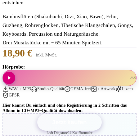
entstehen.
Bambusflöten (Shakuhachi, Dizi, Xiao, Bawu), Erhu,
Guzheng, Röhrenglocken, Tibetische Klangschalen, Gongs,
Keyboards, Percussion und Naturgeräusche.
Drei Musikstücke mit ~ 65 Minuten Spielzeit.
18,90 €
inkl. MwSt.
Hörprobe:
0:00
WAV + MP3
Studio-Qualität
GEMA-frei
+ Artwork
Lizenz
GPSR
Hier kannst Du einfach und ohne Registrierung in 2 Schritten das
Album in CD+MP3~Qualität downloaden:
Jetzt kaufen
Lädt Digistore24 Kaufformular