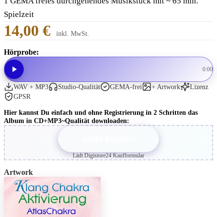
1 GEMA freies durchgehendes Musikstück mit ~ 65 min.
Spielzeit
14,00 €
inkl. MwSt.
Hörprobe:
0:00
WAV + MP3
Studio-Qualität
GEMA-frei
+ Artwork
Lizenz
GPSR
Hier kannst Du einfach und ohne Registrierung in 2 Schritten das
Album in CD+MP3~Qualität downloaden:
Jetzt kaufen
Lädt Digistore24 Kaufformular
Artwork