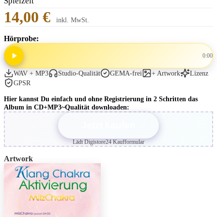
Spielzeit
14,00 €
inkl. MwSt.
Hörprobe:
0:00
WAV + MP3
Studio-Qualität
GEMA-frei
+ Artwork
Lizenz
GPSR
Hier kannst Du einfach und ohne Registrierung in 2 Schritten das
Album in CD+MP3~Qualität downloaden:
Jetzt kaufen
Lädt Digistore24 Kaufformular
Artwork