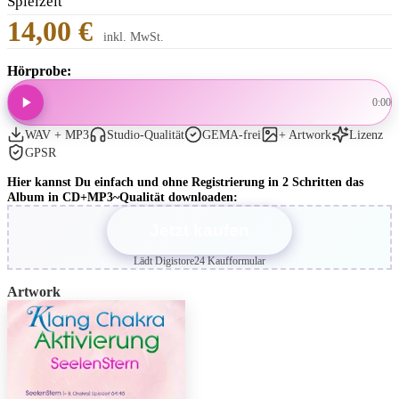
Spielzeit
14,00 €
inkl. MwSt.
Hörprobe:
0:00
WAV + MP3
Studio-Qualität
GEMA-frei
+ Artwork
Lizenz
GPSR
Hier kannst Du einfach und ohne Registrierung in 2 Schritten das
Album in CD+MP3~Qualität downloaden:
Jetzt kaufen
Lädt Digistore24 Kaufformular
Artwork