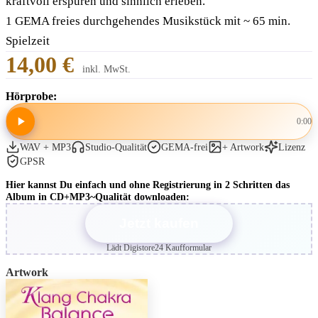
kraftvoll erspüren und sinnlich erleben.
1 GEMA freies durchgehendes Musikstück mit ~ 65 min.
Spielzeit
14,00 €
inkl. MwSt.
Hörprobe:
0:00
WAV + MP3
Studio-Qualität
GEMA-frei
+ Artwork
Lizenz
GPSR
Hier kannst Du einfach und ohne Registrierung in 2 Schritten das
Album in CD+MP3~Qualität downloaden:
Jetzt kaufen
Lädt Digistore24 Kaufformular
Artwork