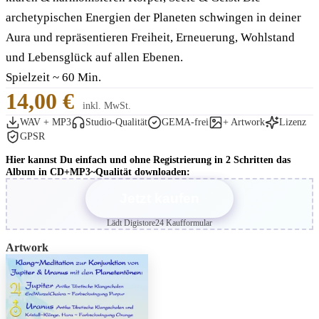
archetypischen Energien der Planeten schwingen in deiner
Aura und repräsentieren Freiheit, Erneuerung, Wohlstand
und Lebensglück auf allen Ebenen.
Spielzeit ~ 60 Min.
14,00 €
inkl. MwSt.
WAV + MP3
Studio-Qualität
GEMA-frei
+ Artwork
Lizenz
GPSR
Hier kannst Du einfach und ohne Registrierung in 2 Schritten das
Album in CD+MP3~Qualität downloaden:
Jetzt kaufen
Lädt Digistore24 Kaufformular
Artwork