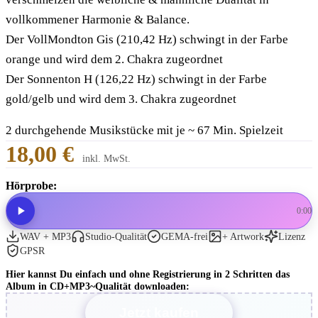
vollkommener Harmonie & Balance.
Der VollMondton Gis (210,42 Hz) schwingt in der Farbe
orange und wird dem 2. Chakra zugeordnet
Der Sonnenton H (126,22 Hz) schwingt in der Farbe
gold/gelb und wird dem 3. Chakra zugeordnet
2 durchgehende Musikstücke mit je ~ 67 Min. Spielzeit
18,00 €
inkl. MwSt.
Hörprobe:
0:00
WAV + MP3
Studio-Qualität
GEMA-frei
+ Artwork
Lizenz
GPSR
Hier kannst Du einfach und ohne Registrierung in 2 Schritten das
Album in CD+MP3~Qualität downloaden:
Jetzt kaufen