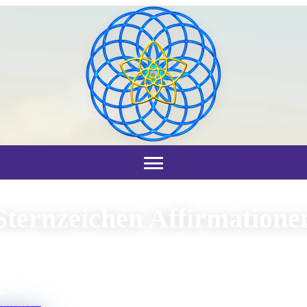
Sternzeichen Affirmatione
chalen, Kristall-Klänge, Tingshas, Sphären-Klänge, PAISTE Plan
Subliminal-Affirmationen
gsvollem Naturvideo (Full HD) mit positiven Subliminal-Affirmati