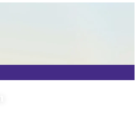
n
et Gongs & Chimes mit positiven
onen in Bild & Ton