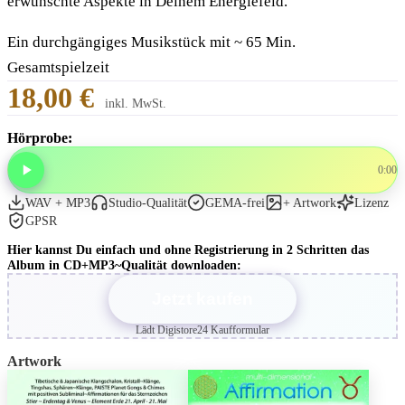
erwünschte Aspekte in Deinem Energiefeld.
Ein durchgängiges Musikstück mit ~ 65 Min.
Gesamtspielzeit
18,00 €
inkl. MwSt.
Hörprobe:
0:00
WAV + MP3
Studio-Qualität
GEMA-frei
+ Artwork
Lizenz
GPSR
Hier kannst Du einfach und ohne Registrierung in 2 Schritten das
Album in CD+MP3~Qualität downloaden:
Jetzt kaufen
Lädt Digistore24 Kaufformular
Artwork