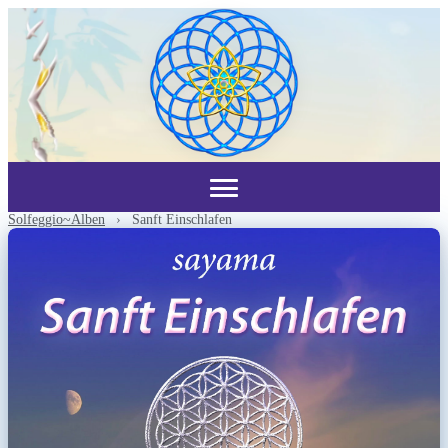
Solfeggio~Alben
›
Sanft Einschlafen