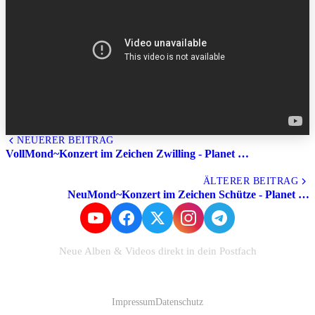
NEUERER BEITRAG
VollMond~Konzert im Zeichen Zwilling - Planet …
Alle Beiträge
ÄLTERER BEITRAG
NeuMond~Konzert im Zeichen Schütze - Planet …
Neue Alben & Videos direkt in dein Postfach
Zum Newsletter anmelden
Impressum
Datenschutz