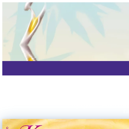
Klang~Sphären "Extended Version
Ein