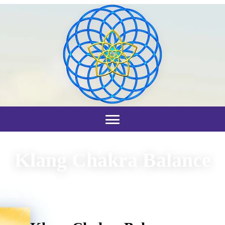
Klang Chakra Balance
" für Meditation, Tiefenentspannung, Licht~Arbeit, ganzheitliche An
schlaf- & Tiefschlafphase mit einer Spielzeit von jeweils rund 65 Minu