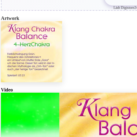
Lädt Digistore2
Artwork
Video