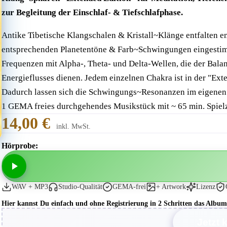
zur Begleitung der Einschlaf- & Tiefschlafphase.
Antike Tibetische Klangschalen & Kristall~Klänge entfalten e
entsprechenden Planetentöne & Farb~Schwingungen eingestimmt
Frequenzen mit Alpha-, Theta- und Delta-Wellen, die der Bal
Energieflusses dienen. Jedem einzelnen Chakra ist in der "Ex
Dadurch lassen sich die Schwingungs~Resonanzen im eigenen En
1 GEMA freies durchgehendes Musikstück mit ~ 65 min. Spielz
14,00 €
inkl. MwSt.
Hörprobe:
WAV + MP3
Studio-Qualität
GEMA-frei
+ Artwork
Lizenz
Hier kannst Du einfach und ohne Registrierung in 2 Schritten das Al
Jetzt 