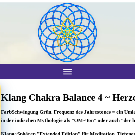
Klang Chakra Balance 4 ~ Herz
FarbSchwingung Grün. Frequenz des Jahrestones = ein Umla
in der indischen Mythologie als "OM~Ton" oder auch "der he
Klang~Sphären "Extended Edition" für Meditation, Tiefene