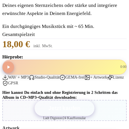
Deines eigenen Sternzeichens oder stärke und integriere
erwünschte Aspekte in Deinem Energiefeld.
Ein durchgängiges Musikstück mit ~ 65 Min.
Gesamtspielzeit
18,00 €
inkl. MwSt.
Hörprobe:
0:00
WAV + MP3
Studio-Qualität
GEMA-frei
+ Artwork
Lizenz
GPSR
Hier kannst Du einfach und ohne Registrierung in 2 Schritten das
Album in CD+MP3~Qualität downloaden:
Jetzt kaufen
Lädt Digistore24 Kaufformular
Artwork