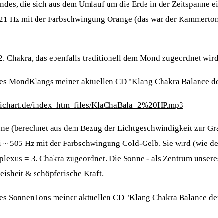
des, die sich aus dem Umlauf um die Erde in der Zeitspanne e
 421 Hz mit der Farbschwingung Orange (das war der Kammerto
2. Chakra, das ebenfalls traditionell dem Mond zugeordnet wird
des MondKlangs meiner aktuellen CD "Klang Chakra Balance d
-richart.de/index_htm_files/KlaChaBala_2%20HP.mp3
ne (berechnet aus dem Bezug der Lichtgeschwindigkeit zur Grav
 ~ 505 Hz mit der Farbschwingung Gold-Gelb. Sie wird (wie de
rplexus = 3. Chakra zugeordnet. Die Sonne - als Zentrum unsere
eisheit & schöpferische Kraft.
des SonnenTons meiner aktuellen CD "Klang Chakra Balance d