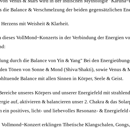
on Venus & Mars wird in der indischen Mythologie "Karuna~
ls die Balance & Verschmelzung der beiden gegensätzlichen Ene
s Herzens mit Weisheit & Klarheit.
en dieses VollMond~Konzerts in der Verbindung der Energien 
nd:
llung durch die Balance von Yin & Yang" Bei den Energieübung
 den Tönen von Sonne & Mond (Shiva/Shakti), sowie Venus & 
ohltuende Balance mit allen Sinnen in Körper, Seele & Geist.
 Bereiche unseres Körpers und unserer Energiefeld mit strahlen
ergie auf, aktivieren & balancieren unser 2. Chakra & das Sol
ein positives, licht- und liebevolles Resonanz- & Energiefeld 
Vollmond~Konzert erklingen Tibetische Klangschalen, Gongs, 