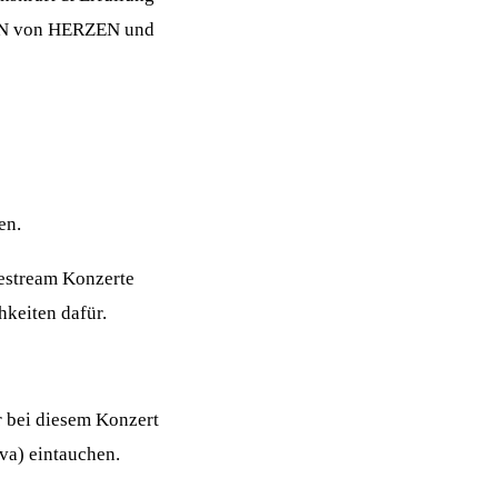
HÖN von HERZEN und
en.
vestream Konzerte
hkeiten dafür.
r bei diesem Konzert
va) eintauchen.