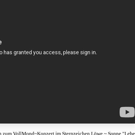
 zum VollMond~Konzert im Sternzeichen Löwe ~ Sonne "Leben