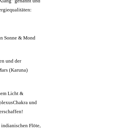
Klang" genannt und
rgiequalitäten:
von Sonne & Mond
en und der
Mars (Karuna)
dem Licht &
arplexusChakra und
erschaffen!
indianischen Flöte,