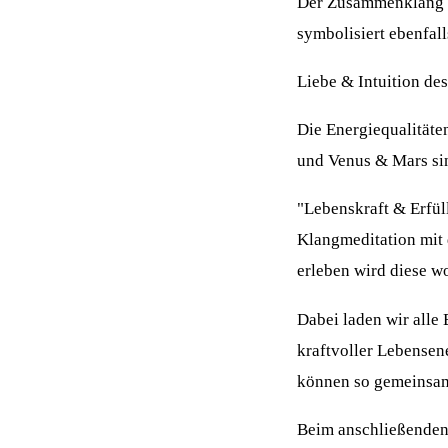
Der Zusammenklang v
symbolisiert ebenfal
Liebe & Intuition de
Die Energiequalität
und Venus & Mars si
"Lebenskraft & Erfü
Klangmeditation mit
erleben wird diese w
Dabei laden wir alle
kraftvoller Lebensen
können so gemeinsam 
Beim anschließenden 