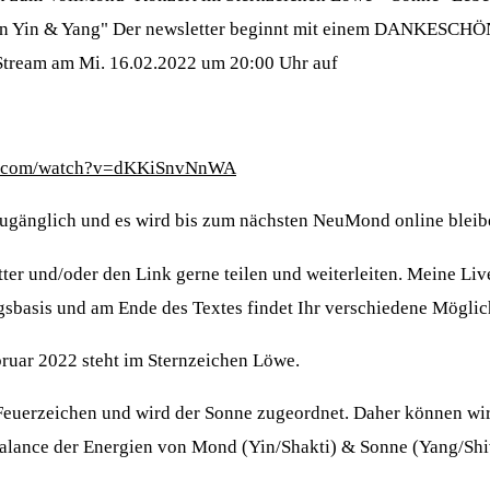
von Yin & Yang" Der newsletter beginnt mit einem DANKESC
Stream am Mi. 16.02.2022 um 20:00 Uhr auf
be.com/watch?v=dKKiSnvNnWA
 zugänglich und es wird bis zum nächsten NeuMond online bleib
tter und/oder den Link gerne teilen und weiterleiten. Meine Li
agsbasis und am Ende des Textes findet Ihr verschiedene Möglic
ruar 2022 steht im Sternzeichen Löwe.
 Feuerzeichen und wird der Sonne zugeordnet. Daher können wi
alance der Energien von Mond (Yin/Shakti) & Sonne (Yang/Shi