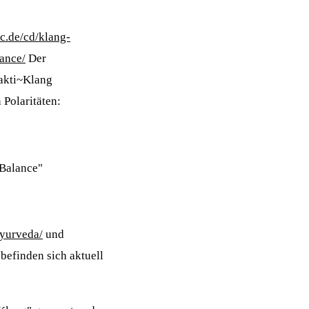
c.de/cd/klang-
ance/
Der
akti~Klang
Polaritäten:
Balance"
ayurveda/
und
befinden sich aktuell