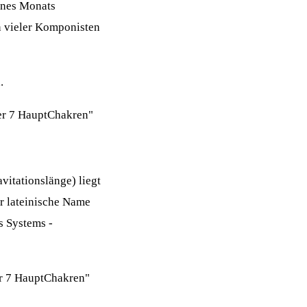
ines Monats
n vieler Komponisten
.
er 7 HauptChakren"
itationslänge) liegt
r lateinische Name
s Systems -
er 7 HauptChakren"