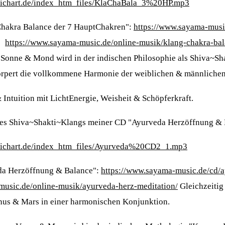
-richart.de/index_htm_files/KlaChaBala_3%20HP.mp3
Chakra Balance der 7 HauptChakren":
https://www.sayama-musi
d
https://www.sayama-music.de/online-musik/klang-chakra-bal
onne & Mond wird in der indischen Philosophie als Shiva~Sh
rpert die vollkommene Harmonie der weiblichen & männlichen 
& Intuition mit LichtEnergie, Weisheit & Schöpferkraft.
des Shiva~Shakti~Klangs meiner CD "Ayurveda Herzöffnung & 
-richart.de/index_htm_files/Ayurveda%20CD2_1.mp3
da Herzöffnung & Balance":
https://www.sayama-music.de/cd/
music.de/online-musik/ayurveda-herz-meditation/
Gleichzeitig 
nus & Mars in einer harmonischen Konjunktion.