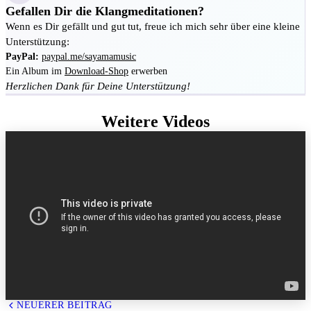
Gefallen Dir die Klangmeditationen?
Wenn es Dir gefällt und gut tut, freue ich mich sehr über eine kleine
Unterstützung:
PayPal:
paypal.me/sayamamusic
Ein Album im
Download-Shop
erwerben
Herzlichen Dank für Deine Unterstützung!
Weitere Videos
NEUERER BEITRAG